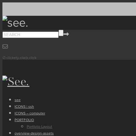
∅ clickety-clack.click
see
ICONS | ssh
ICONS – computer
PORTFOLIO
Portfolio Layout
overview-design-assets