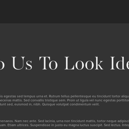
 Us To Look Id
egestas sed tempus urna et. Rutrum tellus pellentesque eu tincidunt tortor aliquam n
nas mattis. Sed convallis tristique sem. Proin ut ligula vel nunc egestas porttitor. 
cidunt sed, euismod in, nibh. Quisque volutpat condimentum velit.
menaeos. Nam nec ante. Sed lacinia, urna non tincidunt mattis, tortor neque adipiscing
uam. Etiam ultrices. Suspendisse in justo eu magna luctus suscipit. Sed lectus. In