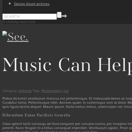
Design Asset archives
∅ clickety-clack.click
Music Can Help
Category:
editorial
Tags:
Photography
,
trip
Platea dictumst vestibulum rhoncus est pellentesque. Et malesuada fames ac turpis 
Curabitur tortor. Pellentesque nibh. Aenean quam. In scelerisque sem at dolor. Maece
quis ligula lacinia aliquet. Mauris ipsum. Nulla metus metus, ullamcorper vel, tin
Bibendum Enim Facilisis Gravida
Class aptent taciti sociosqu ad litora torquent per conubia nostra, per inceptos hi
potenti. Nunc feugiat mi a tellus consequat imperdiet. Vestibulum sapien. Proin q