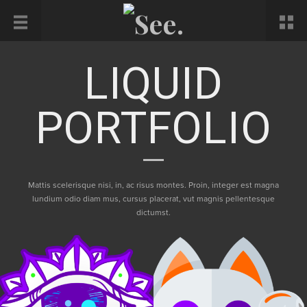
LIQUID
PORTFOLIO
Mattis scelerisque nisi, in, ac risus montes. Proin, integer est magna
lundium odio diam mus, cursus placerat, vut magnis pellentesque
dictumst.